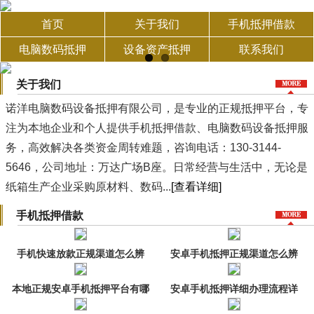
首页
关于我们
手机抵押借款
电脑数码抵押
设备资产抵押
联系我们
关于我们
诺洋电脑数码设备抵押有限公司，是专业的正规抵押平台，专
注为本地企业和个人提供手机抵押借款、电脑数码设备抵押服
务，高效解决各类资金周转难题，咨询电话：130-3144-
5646，公司地址：万达广场B座。日常经营与生活中，无论是
纸箱生产企业采购原材料、数码...
[查看详细]
手机抵押借款
手机快速放款正规渠道怎么辨
安卓手机抵押正规渠道怎么辨
别，避坑必看指南
别，避坑必看指南
本地正规安卓手机抵押平台有哪
安卓手机抵押详细办理流程详
些特征
解，新手也能轻松上手